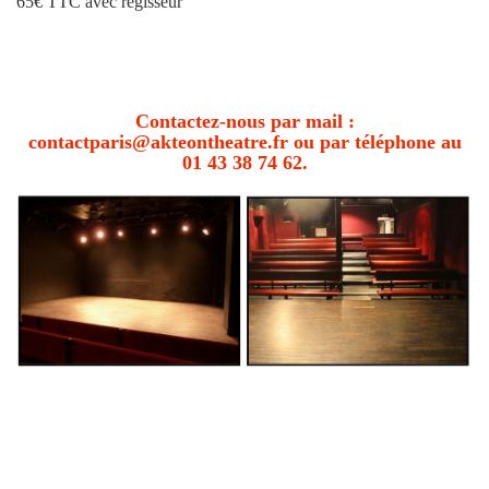
65€ TTC avec régisseur
Contactez-nous par mail :
contactparis@akteontheatre.fr
ou par téléphone au
01 43 38 74 62.