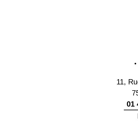
11, Ru
7
01 