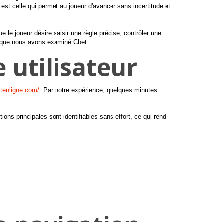
 est celle qui permet au joueur d'avancer sans incertitude et
le joueur désire saisir une règle précise, contrôler une
ue que nous avons examiné Cbet.
 utilisateur
betenligne.com/
. Par notre expérience, quelques minutes
ions principales sont identifiables sans effort, ce qui rend