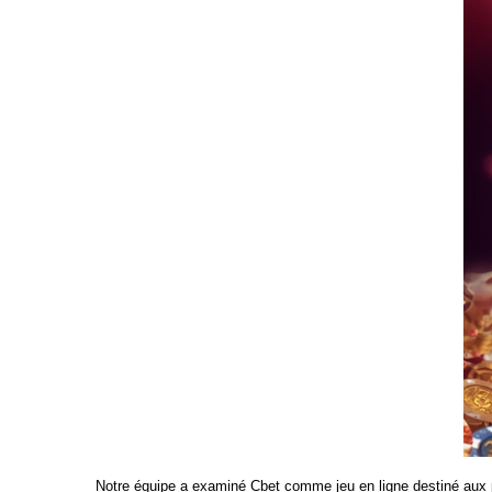
Notre équipe a examiné Cbet comme jeu en ligne destiné aux par