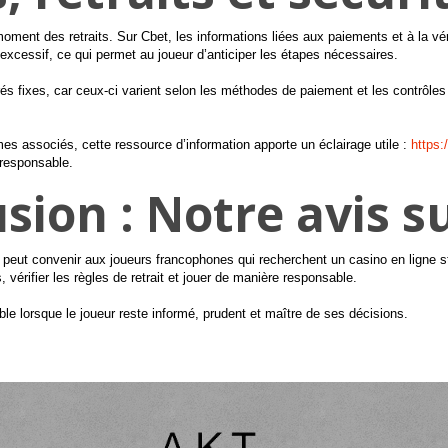
moment des retraits. Sur Cbet, les informations liées aux paiements et à la vé
xcessif, ce qui permet au joueur d’anticiper les étapes nécessaires.
s fixes, car ceux-ci varient selon les méthodes de paiement et les contrôle
 associés, cette ressource d’information apporte un éclairage utile :
https:/
 responsable.
sion : Notre avis s
eut convenir aux joueurs francophones qui recherchent un casino en ligne stru
 vérifier les règles de retrait et jouer de manière responsable.
le lorsque le joueur reste informé, prudent et maître de ses décisions.