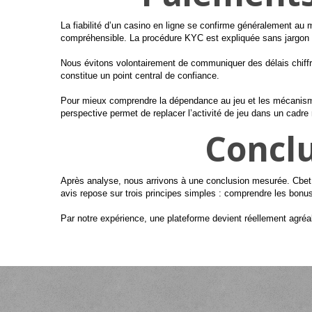
La fiabilité d’un casino en ligne se confirme généralement au 
compréhensible. La procédure KYC est expliquée sans jargon e
Nous évitons volontairement de communiquer des délais chiffré
constitue un point central de confiance.
Pour mieux comprendre la dépendance au jeu et les mécanismes
perspective permet de replacer l’activité de jeu dans un cadre
Conclu
Après analyse, nous arrivons à une conclusion mesurée. Cbet p
avis repose sur trois principes simples : comprendre les bonus,
Par notre expérience, une plateforme devient réellement agréab