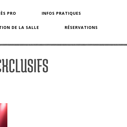
CÈS PRO
INFOS PRATIQUES
ION DE LA SALLE
RÉSERVATIONS
EXCLUSIFS