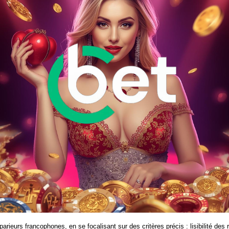
ieurs francophones, en se focalisant sur des critères précis : lisibilité des r