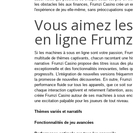
les obstacles liés aux finances, Frumzi Casino crée un e
l'expérience de jeu elle-même, sans préoccupations super
Vous aimez le
en ligne Frumz
Si les machines à sous en ligne sont votre passion, Frum
multitude de thèmes captivants, chacun racontant une hist
narrative. Frumzi Casino propose des titres issus des plu
exceptionnelle et des fonctionnalités innovantes, telles qu
progressifs. L'intégration de nouvelles versions fréquemm
la promesse de nouvelles découvertes. En outre, Frumzi
performance fluide sur tous les appareils, que ce soit sur 
chaque interaction captivent et retiennent l'attention, a
créée Frumzi Casino autour de ses machines à sous encour
une excitation palpable pour les joueurs de tout niveau.
Thèmes variés et narratifs
Fonctionnalités de jeu avancées