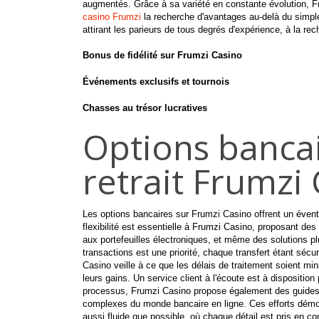
augmentés. Grâce à sa variété en constante évolution, F
casino Frumzi
la recherche d'avantages au-delà du simple 
attirant les parieurs de tous degrés d'expérience, à la re
Bonus de fidélité sur Frumzi Casino
Événements exclusifs et tournois
Chasses au trésor lucratives
Options bancai
retrait Frumzi
Les options bancaires sur Frumzi Casino offrent un éventa
flexibilité est essentielle à Frumzi Casino, proposant de
aux portefeuilles électroniques, et même des solutions
transactions est une priorité, chaque transfert étant séc
Casino veille à ce que les délais de traitement soient mi
leurs gains. Un service client à l'écoute est à disposition
processus, Frumzi Casino propose également des guides pr
complexes du monde bancaire en ligne. Ces efforts démon
aussi fluide que possible, où chaque détail est pris en co