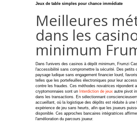
Jeux de table simples pour chance immédiate
Meilleures mé
dans les casin
minimum Frum
Dans l'univers des casinos à dépôt minimum, Frumzi Cas
l'accessibilité sans compromettre la sécurité. Des petits
paysage ludique sans engagement financier lourd, favor
telles que les portefeuilles électroniques pour leur accessi
contre les fraudes. Ces méthodes novatrices répondent au 
cryptomonnaies sont un
Interdiction de jeux
autre pivot in
dans les transactions. En sélectionnant consciencieusem
accueillant, où la logistique des dépôts est réduite à une
expérience de jeu sans heurts, afin que les joueurs puisse
disponible. Ces approches bancaires intégratrices affirm
l'amélioration du parcours joueur.