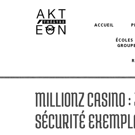
Aller au contenu principal
ACCUEIL
P
ÉCOLES
GROUP
R
MILLIONZ CASINO :
SÉCURITÉ EXEMPL