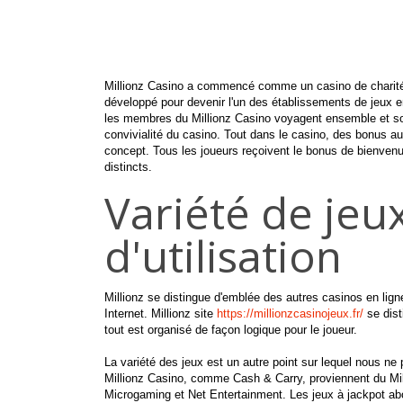
Millionz Casino a commencé comme un casino de charité su
développé pour devenir l'un des établissements de jeux en
les membres du Millionz Casino voyagent ensemble et sont
convivialité du casino. Tout dans le casino, des bonus au
concept. Tous les joueurs reçoivent le bonus de bienvenu
distincts.
Variété de jeux 
d'utilisation
Millionz se distingue d'emblée des autres casinos en ligne
Internet. Millionz site
https://millionzcasinojeux.fr/
se dist
tout est organisé de façon logique pour le joueur.
La variété des jeux est un autre point sur lequel nous ne
Millionz Casino, comme Cash & Carry, proviennent du Mill
Microgaming et Net Entertainment. Les jeux à jackpot ab