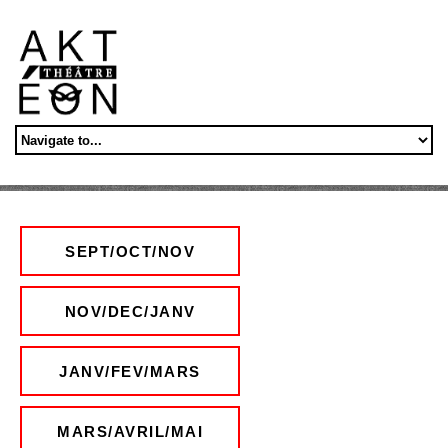
Aller au contenu principal
SEPT/OCT/NOV
NOV/DEC/JANV
JANV/FEV/MARS
MARS/AVRIL/MAI