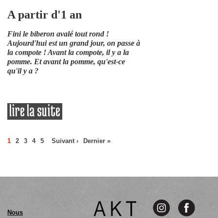
A partir d'1 an
Fini le biberon avalé tout rond !
Aujourd'hui est un grand jour, on passe à
la compote ! Avant la compote, il y a la
pomme. Et avant la pomme, qu'est-ce
qu'il y a ?
lire la suite
de eurêka et la compote de
pommes
Pages
1
2
3
4
5
Suivant ›
Dernier »
Nous