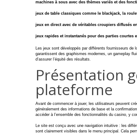
machines à sous avec des thèmes variés et des fonct
jeux de table classiques comme le blackjack, la roulet
jeux en direct avec de véritables croupiers diffusés 
jeux rapides et instantanés pour des parties courtes
Les jeux sont développés par différents fournisseurs de lo
garantissent des graphismes modernes, un gameplay fluide 
d’assurer l’équité des résultats.
Présentation g
plateforme
Avant de commencer à jouer, les utilisateurs peuvent cr
généralement des informations de base et la confirmation 
accéder à l’ensemble des fonctionnalités du casino, y com
Le site est conçu avec une navigation intuitive : les diff
sont clairement visibles dans le menu principal. Cela per