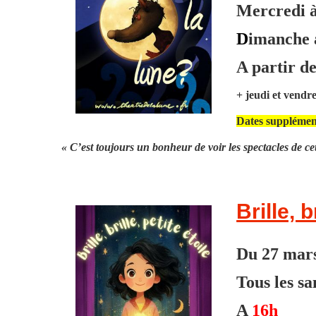
Mercredi 
D
imanche 
A partir de
+ jeudi et vendr
Dates supplément
« C’est toujours un bonheur de voir les spectacles de 
Brille, b
Du 27 mars
Tous l
A
16h