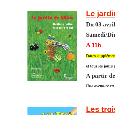
Le jardi
Du 03 avri
Samedi/Di
A 11h
Dates supplément
et tous les jours
A partir de
Une aventure en c
Les tro