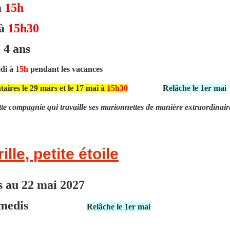
à
15h
à
15h30
 4 ans
edi à
15h
pendant les vacances
aires le 29 mars et le 17 mai à
15h30
Relâche le 1er mai
cette compagnie qui travaille ses marionnettes de manière extraordi
rille, petite étoile
 au 22 mai 2027
es samedis
Relâche le 1er mai