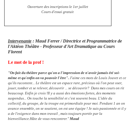
Ouverture des inscriptions le 1er juillet
Cours d'essai gratuit
Intervenante
: Maud Ferrer / Directrice et Programmatrice de
l'Aktéon Théâtre - Professeur d'Art Dramatique au Cours
Florent
Le mot de la prof !
"
On fait du théâtre parce qu'on a l'impression de n'avoir jamais été soi-
même et qu'enfin on va pouvoir l'être".
J'aime ces mots de Louis Jouvet et ce
qu'ils racontent...
Le théâtre est un espace rare, précieux où l'on peut oser,
jouer, tomber et se relever, découvrir ... se découvrir?
Dans mes cours on rit
beaucoup. Enfin je crois !
Il y a aussi des émotions fortes, des moments
suspendus... On touche la sensibilité et c'est souvent beau. L'idée du
collectif, du groupe, de la troupe est primordiale pour moi. Pendant 1 an on
avance ensemble, on se soutient, on est une équipe !
Je suis passionnée et il y
a de l'exigence dans mon travail , mais toujours portée par la
bienveillance.
Hâte de vous rencontrer."
Maud