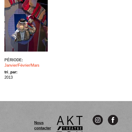
PÉRIODE:
Janvier/Février/Mars
tri_par:
2013
Nous
contacter