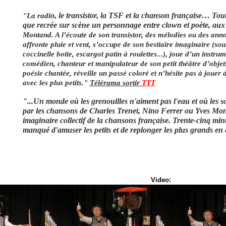
o, le transistor, la TSF et la chanson française… Tou
"La radi
que recrée sur scène un personnage entre clown et poète, aux 
Montand. A l’écoute de son transistor, des mélodies ou des anno
affronte pluie et vent, s’occupe de son bestiaire imaginaire (sou
coccinelle botte, escargot patin à roulettes...), joue d’un instr
comédien, chanteur et manipulateur de son petit théâtre d’objets,
poésie chantée, réveille un passé coloré et n’hésite pas à jouer 
avec les plus petits."
Télérama sortir
TTT
"...Un monde où les grenouilles n'aiment pas l'eau et où les so
par les chansons de Charles Trenet, Nino Ferrer ou Yves Mon
imaginaire collectif de la chansons française. Trente-cinq minu
manqué d'amuser les petits et de replonger les plus grands en
Video: